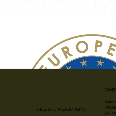
CONT
Marcon
6533 
TREEZ BOOMVERZORGING
+31 6