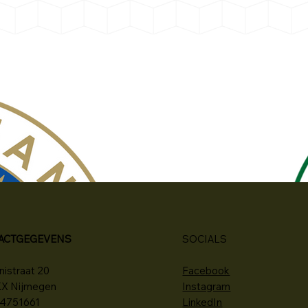
ACTGEGEVENS
SOCIALS
istraat 20
Facebook
KX Nijmegen
Instagram
34751661
LinkedIn