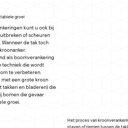
tabiele groei
keringen kunt u ook bij
 uitbreken of scheuren
. Wanneer de tak toch
t kroonanker.
end als boomverankering
 techniek die wordt
boom te verbeteren.
n met een grote kroon
 takken en bladeren) die
ij bomen die gevaar
le groei.
Het proces van kroonverankerin
staven of riemen tussen de tak