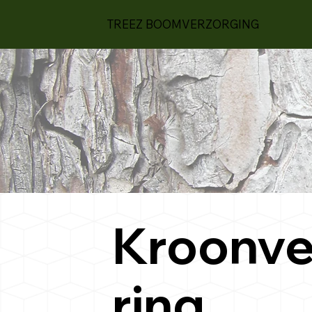
TREEZ BOOMVERZORGING
Kroonve
ring