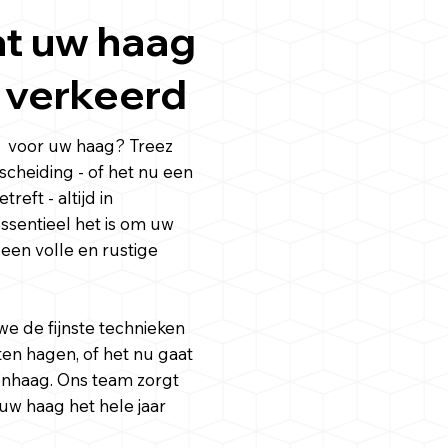
at uw haag
e verkeerd
g voor uw haag? Treez
cheiding - of het nu een
eft - altijd in
 essentieel het is om uw
 een volle en rustige
e de fijnste technieken
ten hagen, of het nu gaat
enhaag. Ons team zorgt
uw haag het hele jaar